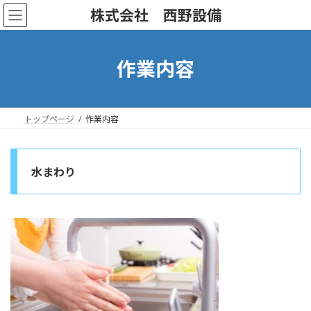
コ
ナ
株式会社 西野設備
ン
ビ
テ
ゲ
ン
ー
ツ
シ
作業内容
へ
ョ
ス
ン
キ
に
ッ
移
トップページ
作業内容
プ
動
水まわり